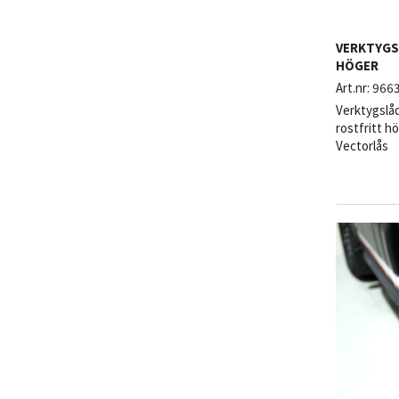
VERKTYGS
HÖGER
Art.nr:
966
Verktygslå
rostfritt h
Vectorlås