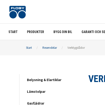
START
PRODUKTER
BYGG DIN BIL
GARANTI OCH S
Start
/
Reservdelar
/
Verktygslådor
VER
Belysning & Elartiklar
Lämstolpar
Gasfjädrar