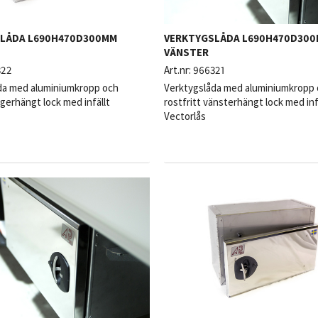
LÅDA L690H470D300MM
VERKTYGSLÅDA L690H470D30
VÄNSTER
322
Art.nr:
966321
da med aluminiumkropp och
Verktygslåda med aluminiumkropp
ögerhängt lock med infällt
rostfritt vänsterhängt lock med inf
Vectorlås