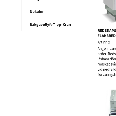
Dekaler
Bakgavellyft-Tipp-Kran
REDSKAPS
FLAKBRED
Art.nr:
x
Ange invänd
order. Reds
låsbara dör
redskapslå
vid nedfälld
förvarings