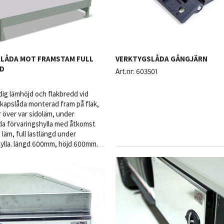
LÅDA MOT FRAMSTAM FULL
VERKTYGSLÅDA GÅNGJÄRN
D
Art.nr:
603501
ig lämhöjd och flakbredd vid
kapslåda monterad fram på flak,
r över var sidoläm, under
da förvaringshylla med åtkomst
 läm, full lastlängd under
hylla. längd 600mm, höjd 600mm.