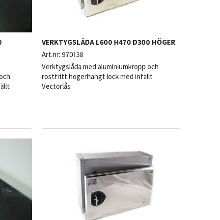
0
VERKTYGSLÅDA L600 H470 D300 HÖGER
Art.nr:
970138
Verktygslåda med aluminiumkropp och
 och
rostfritt högerhängt lock med infällt
ällt
Vectorlås