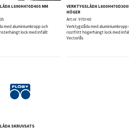
LÅDA L690H470D405 MM
VERKTYGSLÅDA L800H470D30
HÖGER
35
Art.nr:
970140
da med aluminiumkropp och
Verktygslåda med aluminiumkropp
änsterhängt lock med infällt
rostfritt högerhängt lock med infäl
Vectorlås
LÅDA SKRUVSATS