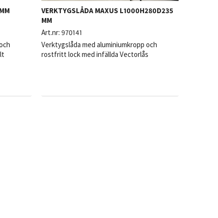
0MM
VERKTYGSLÅDA MAXUS L1000H280D235
MM
Art.nr:
970141
 och
Verktygslåda med aluminiumkropp och
lt
rostfritt lock med infällda Vectorlås