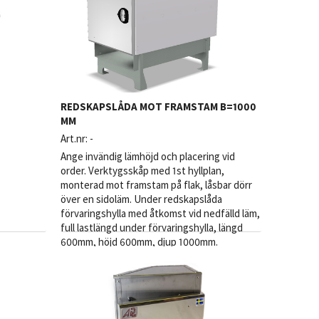
REDSKAPSLÅDA MOT FRAMSTAM B=1000
MM
Art.nr:
-
Ange invändig lämhöjd och placering vid
order. Verktygsskåp med 1st hyllplan,
monterad mot framstam på flak, låsbar dörr
över en sidoläm. Under redskapslåda
förvaringshylla med åtkomst vid nedfälld läm,
full lastlängd under förvaringshylla, längd
600mm, höjd 600mm, djup 1000mm.