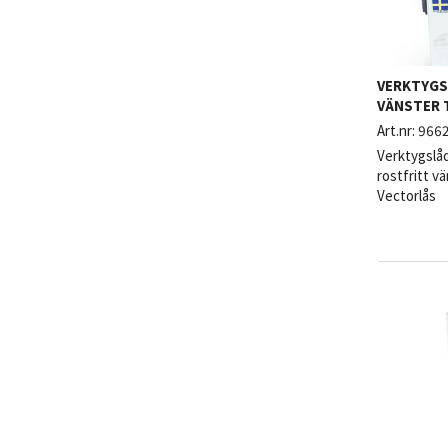
VERKTYGS
VÄNSTER 
Art.nr:
966
Verktygslå
rostfritt v
Vectorlås