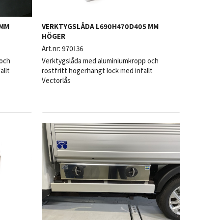
0MM
VERKTYGSLÅDA L690H470D405 MM
HÖGER
Art.nr:
970136
 och
Verktygslåda med aluminiumkropp och
ällt
rostfritt högerhängt lock med infällt
Vectorlås