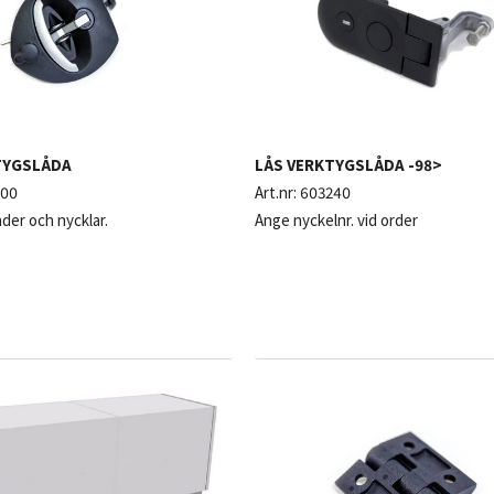
TYGSLÅDA
LÅS VERKTYGSLÅDA -98>
500
Art.nr:
603240
inder och nycklar.
Ange nyckelnr. vid order