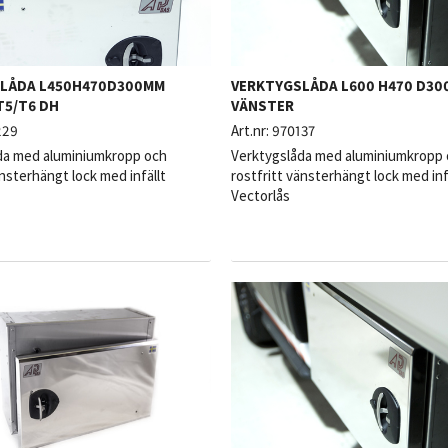
LÅDA L450H470D300MM
VERKTYGSLÅDA L600 H470 D30
T5/T6 DH
VÄNSTER
229
Art.nr:
970137
da med aluminiumkropp och
Verktygslåda med aluminiumkropp
änsterhängt lock med infällt
rostfritt vänsterhängt lock med inf
Vectorlås