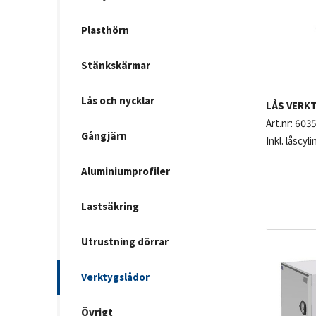
Plasthörn
Stänkskärmar
Lås och nycklar
LÅS VERK
Art.nr:
603
Gångjärn
Inkl. låscyl
Aluminiumprofiler
Lastsäkring
Utrustning dörrar
Verktygslådor
Övrigt