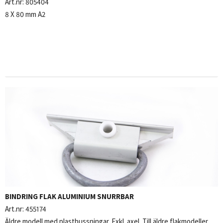
Art.nr:
805404
8 X 80 mm A2
BINDRING FLAK ALUMINIUM SNURRBAR
Art.nr:
455174
Äldre modell med plastbussningar. Exkl. axel. Till äldre flakmodeller