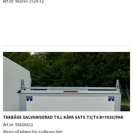
Art.nr:
965161-2120-12
TAKBÅGE GALVANISERAD TILL KÅPA SATS T5/T6 B=1930/PAR
Art.nr:
95606612
Klicka på bilden för tydligare bild